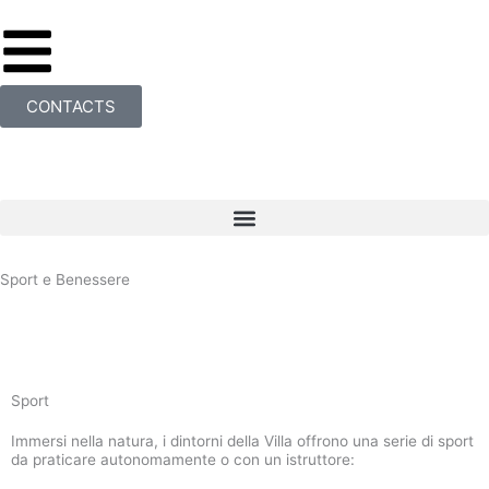
Vai
al
contenuto
CONTACTS
Menu
Sport e Benessere
Sport
Immersi nella natura, i dintorni della Villa offrono una serie di sport
da praticare autonomamente o con un istruttore: